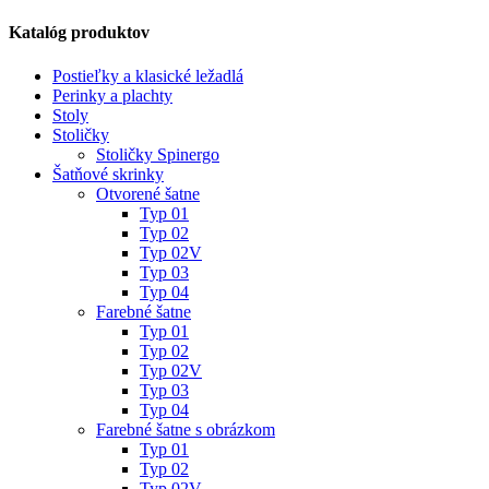
Katalóg produktov
Postieľky a klasické ležadlá
Perinky a plachty
Stoly
Stoličky
Stoličky Spinergo
Šatňové skrinky
Otvorené šatne
Typ 01
Typ 02
Typ 02V
Typ 03
Typ 04
Farebné šatne
Typ 01
Typ 02
Typ 02V
Typ 03
Typ 04
Farebné šatne s obrázkom
Typ 01
Typ 02
Typ 02V