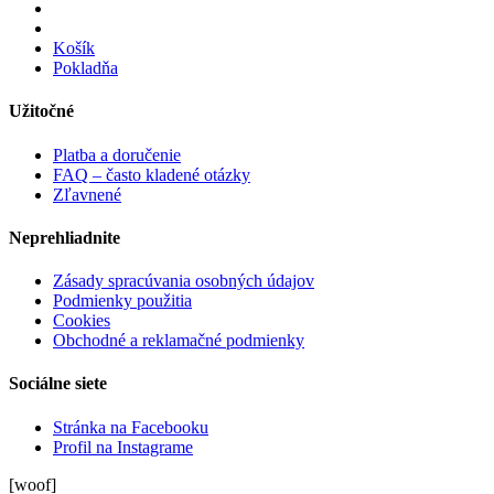
Košík
Pokladňa
Užitočné
Platba a doručenie
FAQ – často kladené otázky
Zľavnené
Neprehliadnite
Zásady spracúvania osobných údajov
Podmienky použitia
Cookies
Obchodné a reklamačné podmienky
Sociálne siete
Stránka na Facebooku
Profil na Instagrame
[woof]