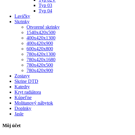
Typ 03
Typ 04
Lavičky
Skrinky
Otvorené skrinky
1540x420x500
400x420x1300
400x420x900
600x420x800
780x420x1300
780x420x1680
780x420x500
780x420x900
Zostavy
Skrine DTD
Katedry
Kryt radiátora
Kúpeľne
Molitanový nábytok
Doplnky
Jasle
Môj účet