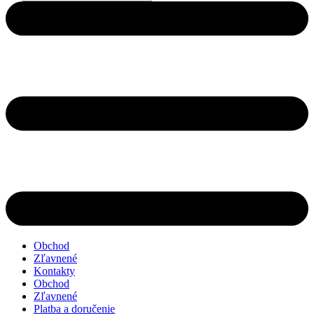
search
Obchod
Zľavnené
Kontakty
Obchod
Zľavnené
Platba a doručenie