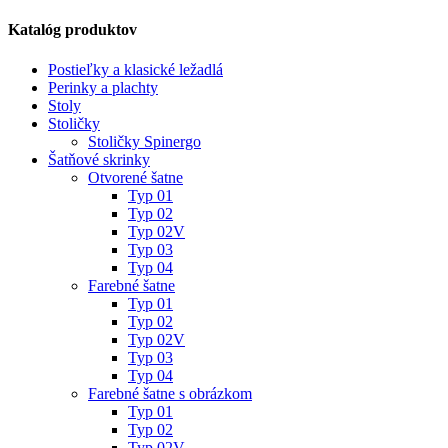
Katalóg produktov
Postieľky a klasické ležadlá
Perinky a plachty
Stoly
Stoličky
Stoličky Spinergo
Šatňové skrinky
Otvorené šatne
Typ 01
Typ 02
Typ 02V
Typ 03
Typ 04
Farebné šatne
Typ 01
Typ 02
Typ 02V
Typ 03
Typ 04
Farebné šatne s obrázkom
Typ 01
Typ 02
Typ 02V