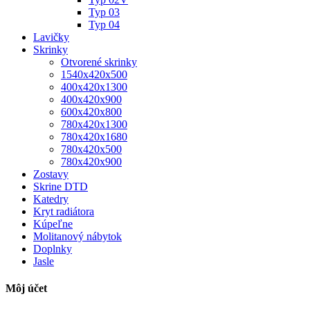
Typ 03
Typ 04
Lavičky
Skrinky
Otvorené skrinky
1540x420x500
400x420x1300
400x420x900
600x420x800
780x420x1300
780x420x1680
780x420x500
780x420x900
Zostavy
Skrine DTD
Katedry
Kryt radiátora
Kúpeľne
Molitanový nábytok
Doplnky
Jasle
Môj účet