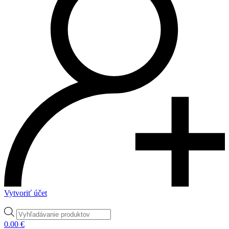
Vytvoriť účet
Products
search
0.00
€