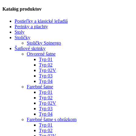
Katalóg produktov
Postieľky a klasické ležadlá
Perinky a plachty
Stoly
Stoličky
Stoličky Spinergo
Šatňové skrinky
Otvorené šatne
Typ 01
Typ 02
Typ 02V
Typ 03
Typ 04
Farebné šatne
Typ 01
Typ 02
Typ 02V
Typ 03
Typ 04
Farebné šatne s obrázkom
Typ 01
Typ 02
Typ 02V