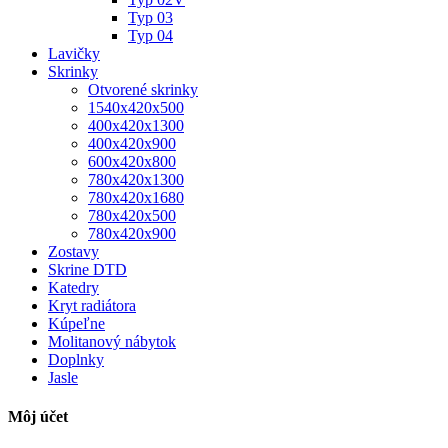
Typ 03
Typ 04
Lavičky
Skrinky
Otvorené skrinky
1540x420x500
400x420x1300
400x420x900
600x420x800
780x420x1300
780x420x1680
780x420x500
780x420x900
Zostavy
Skrine DTD
Katedry
Kryt radiátora
Kúpeľne
Molitanový nábytok
Doplnky
Jasle
Môj účet