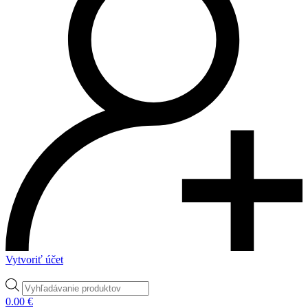
Vytvoriť účet
Products
search
0.00
€