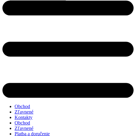
search
Obchod
Zľavnené
Kontakty
Obchod
Zľavnené
Platba a doručenie