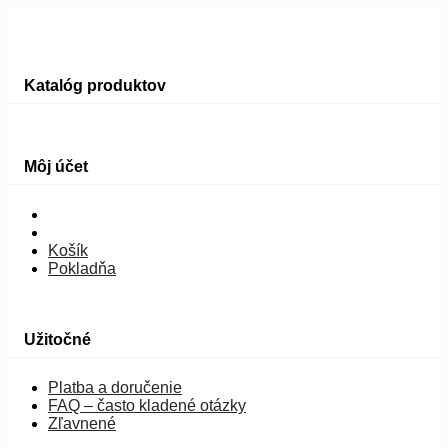
Katalóg produktov
Môj účet
Košík
Pokladňa
Užitočné
Platba a doručenie
FAQ – často kladené otázky
Zľavnené