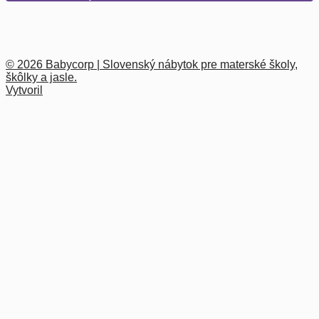
© 2026 Babycorp | Slovenský nábytok pre materské školy,
škôlky a jasle.
Vytvoril