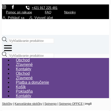
+421 917 225 481
Pomoc pri nákupe
FAQ
Novinky
Prihlásiť sa
Vytvoriť účet
Products
search
Products
search
Obchod
0.00
€
Zľavnené
Košík
Kontakty
Obchod
Zľavnené
Platba a doručenie
Pokladňa
Košík
Pokladňa
Kontakty
Stoličky
|
Kancelárske stoličky
|
Spinergo
|
Spinergo OFFICE
|
img8