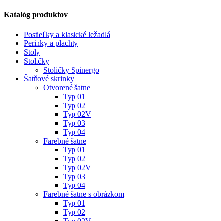
Katalóg produktov
Postieľky a klasické ležadlá
Perinky a plachty
Stoly
Stoličky
Stoličky Spinergo
Šatňové skrinky
Otvorené šatne
Typ 01
Typ 02
Typ 02V
Typ 03
Typ 04
Farebné šatne
Typ 01
Typ 02
Typ 02V
Typ 03
Typ 04
Farebné šatne s obrázkom
Typ 01
Typ 02
Typ 02V