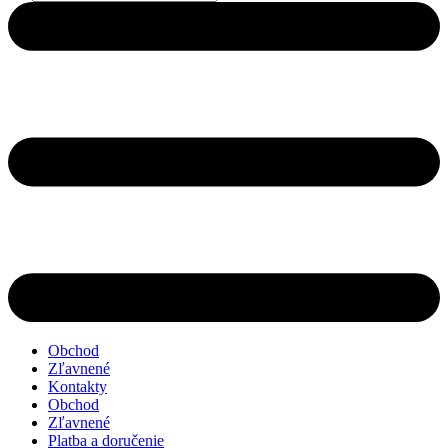
search
Obchod
Zľavnené
Kontakty
Obchod
Zľavnené
Platba a doručenie