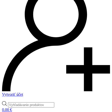
Vytvoriť účet
Products
search
0.00
€