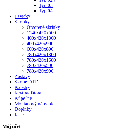
Typ 03
Typ 04
Lavičky
Skrinky
Otvorené skrinky
1540x420x500
400x420x1300
400x420x900
600x420x800
780x420x1300
780x420x1680
780x420x500
780x420x900
Zostavy
Skrine DTD
Katedry
Kryt radiátora
Kúpeľne
Molitanový nábytok
Doplnky
Jasle
Môj účet