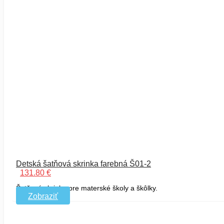
Detská šatňová skrinka farebná Š01-2
131.80
€
Šatňová skrinka pre materské školy a škôlky.
Zobraziť