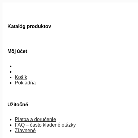
Katalóg produktov
Môj účet
Košík
Pokladňa
Užitočné
Platba a doručenie
FAQ – často kladené otázky
Zľavnené