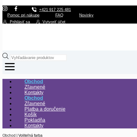
+421 917 225 481
Pomoc pri nákupe
FAQ
Novinky
Prihlásiť sa
Vytvoriť účet
Products
search
Obchod
Zľavnené
Kontakty
Obchod
Zľavnené
Platba a doručenie
Košík
Pokladňa
Kontakty
Obchod
|
Voliteľná farba