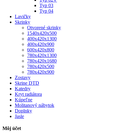
Typ 03
Typ 04
Lavičky
Skrinky
Otvorené skrinky
1540x420x500
400x420x1300
400x420x900
600x420x800
780x420x1300
780x420x1680
780x420x500
780x420x900
Zostavy
Skrine DTD
Katedry
Kryt radiátora
Kúpeľne
Molitanový nábytok
Doplnky
Jasle
Môj účet