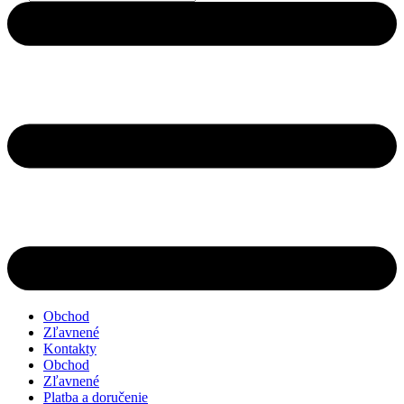
search
Obchod
Zľavnené
Kontakty
Obchod
Zľavnené
Platba a doručenie