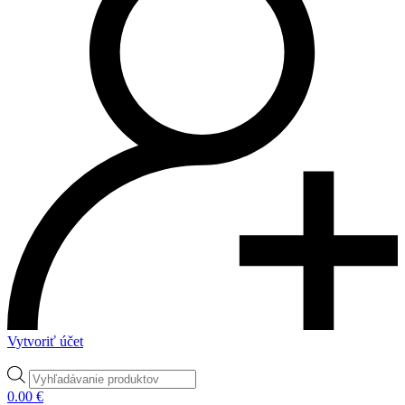
Vytvoriť účet
Products
search
0.00
€