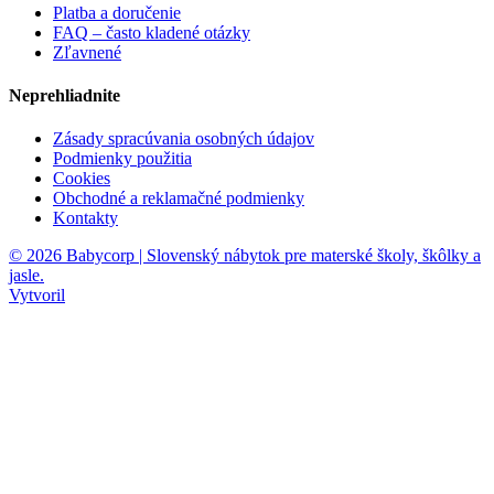
Platba a doručenie
FAQ – často kladené otázky
Zľavnené
Neprehliadnite
Zásady spracúvania osobných údajov
Podmienky použitia
Cookies
Obchodné a reklamačné podmienky
Kontakty
© 2026 Babycorp | Slovenský nábytok pre materské školy, škôlky a
jasle.
Vytvoril