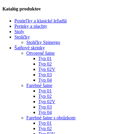
Katalóg produktov
Postieľky a klasické ležadlá
Perinky a plachty
Stoly
Stoličky
Stoličky Spinergo
Šatňové skrinky
Otvorené šatne
Typ 01
Typ 02
Typ 02V
Typ 03
Typ 04
Farebné šatne
Typ 01
Typ 02
Typ 02V
Typ 03
Typ 04
Farebné šatne s obrázkom
Typ 01
Typ 02
Typ 02V