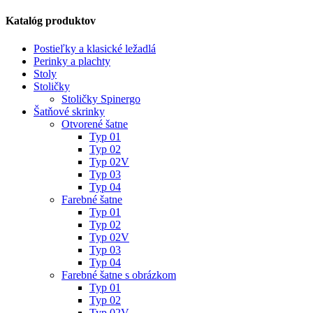
Katalóg produktov
Postieľky a klasické ležadlá
Perinky a plachty
Stoly
Stoličky
Stoličky Spinergo
Šatňové skrinky
Otvorené šatne
Typ 01
Typ 02
Typ 02V
Typ 03
Typ 04
Farebné šatne
Typ 01
Typ 02
Typ 02V
Typ 03
Typ 04
Farebné šatne s obrázkom
Typ 01
Typ 02
Typ 02V