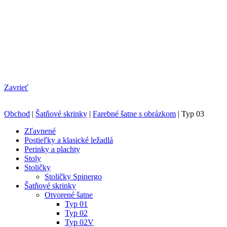
Zavrieť
Obchod
|
Šatňové skrinky
|
Farebné šatne s obrázkom
|
Typ 03
Zľavnené
Postieľky a klasické ležadlá
Perinky a plachty
Stoly
Stoličky
Stoličky Spinergo
Šatňové skrinky
Otvorené šatne
Typ 01
Typ 02
Typ 02V