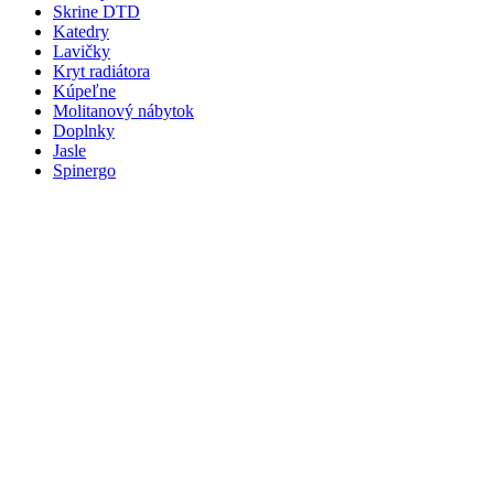
Skrine DTD
Katedry
Lavičky
Kryt radiátora
Kúpeľne
Molitanový nábytok
Doplnky
Jasle
Spinergo