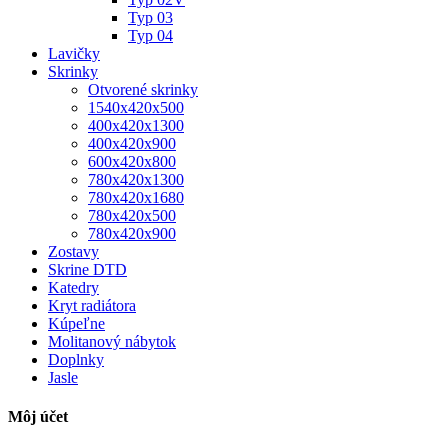
Typ 03
Typ 04
Lavičky
Skrinky
Otvorené skrinky
1540x420x500
400x420x1300
400x420x900
600x420x800
780x420x1300
780x420x1680
780x420x500
780x420x900
Zostavy
Skrine DTD
Katedry
Kryt radiátora
Kúpeľne
Molitanový nábytok
Doplnky
Jasle
Môj účet