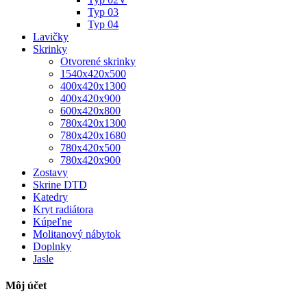
Typ 03
Typ 04
Lavičky
Skrinky
Otvorené skrinky
1540x420x500
400x420x1300
400x420x900
600x420x800
780x420x1300
780x420x1680
780x420x500
780x420x900
Zostavy
Skrine DTD
Katedry
Kryt radiátora
Kúpeľne
Molitanový nábytok
Doplnky
Jasle
Môj účet