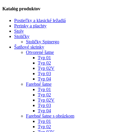
Katalóg produktov
Postieľky a klasické ležadlá
Perinky a plachty
Stoly
Stoličky
Stoličky Spinergo
Šatňové skrinky
Otvorené šatne
Typ 01
Typ 02
Typ 02V
Typ 03
Typ 04
Farebné šatne
Typ 01
Typ 02
Typ 02V
Typ 03
Typ 04
Farebné šatne s obrázkom
Typ 01
Typ 02
Typ 02V