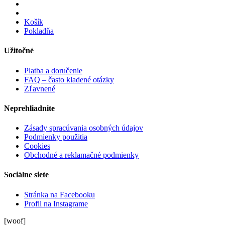
Košík
Pokladňa
Užitočné
Platba a doručenie
FAQ – často kladené otázky
Zľavnené
Neprehliadnite
Zásady spracúvania osobných údajov
Podmienky použitia
Cookies
Obchodné a reklamačné podmienky
Sociálne siete
Stránka na Facebooku
Profil na Instagrame
[woof]