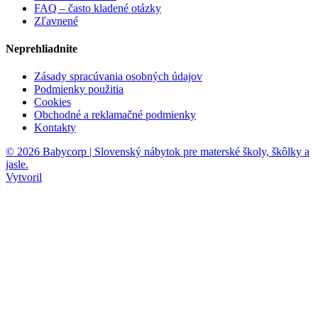
FAQ – často kladené otázky
Zľavnené
Neprehliadnite
Zásady spracúvania osobných údajov
Podmienky použitia
Cookies
Obchodné a reklamačné podmienky
Kontakty
© 2026 Babycorp | Slovenský nábytok pre materské školy, škôlky a
jasle.
Vytvoril