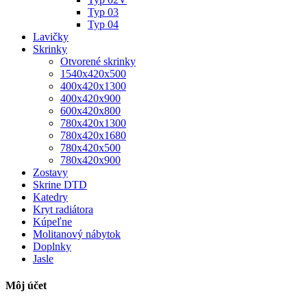
Typ 03
Typ 04
Lavičky
Skrinky
Otvorené skrinky
1540x420x500
400x420x1300
400x420x900
600x420x800
780x420x1300
780x420x1680
780x420x500
780x420x900
Zostavy
Skrine DTD
Katedry
Kryt radiátora
Kúpeľne
Molitanový nábytok
Doplnky
Jasle
Môj účet