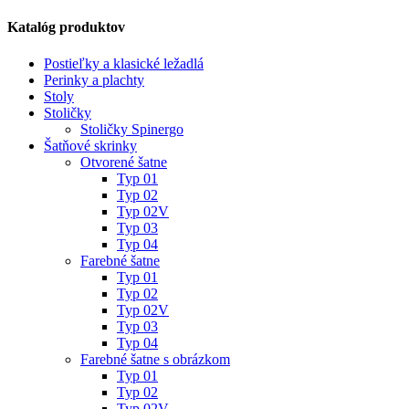
Katalóg produktov
Postieľky a klasické ležadlá
Perinky a plachty
Stoly
Stoličky
Stoličky Spinergo
Šatňové skrinky
Otvorené šatne
Typ 01
Typ 02
Typ 02V
Typ 03
Typ 04
Farebné šatne
Typ 01
Typ 02
Typ 02V
Typ 03
Typ 04
Farebné šatne s obrázkom
Typ 01
Typ 02
Typ 02V