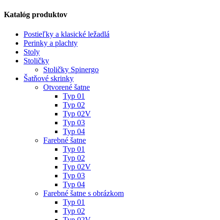
Katalóg produktov
Postieľky a klasické ležadlá
Perinky a plachty
Stoly
Stoličky
Stoličky Spinergo
Šatňové skrinky
Otvorené šatne
Typ 01
Typ 02
Typ 02V
Typ 03
Typ 04
Farebné šatne
Typ 01
Typ 02
Typ 02V
Typ 03
Typ 04
Farebné šatne s obrázkom
Typ 01
Typ 02
Typ 02V