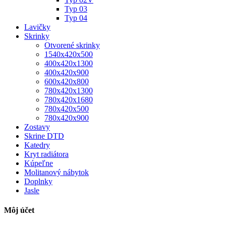
Typ 03
Typ 04
Lavičky
Skrinky
Otvorené skrinky
1540x420x500
400x420x1300
400x420x900
600x420x800
780x420x1300
780x420x1680
780x420x500
780x420x900
Zostavy
Skrine DTD
Katedry
Kryt radiátora
Kúpeľne
Molitanový nábytok
Doplnky
Jasle
Môj účet