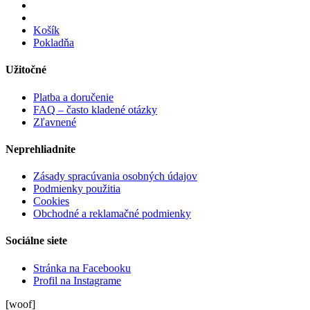
Košík
Pokladňa
Užitočné
Platba a doručenie
FAQ – často kladené otázky
Zľavnené
Neprehliadnite
Zásady spracúvania osobných údajov
Podmienky použitia
Cookies
Obchodné a reklamačné podmienky
Sociálne siete
Stránka na Facebooku
Profil na Instagrame
[woof]