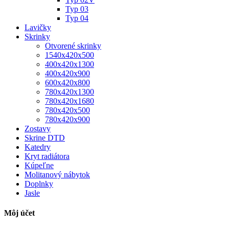
Typ 03
Typ 04
Lavičky
Skrinky
Otvorené skrinky
1540x420x500
400x420x1300
400x420x900
600x420x800
780x420x1300
780x420x1680
780x420x500
780x420x900
Zostavy
Skrine DTD
Katedry
Kryt radiátora
Kúpeľne
Molitanový nábytok
Doplnky
Jasle
Môj účet