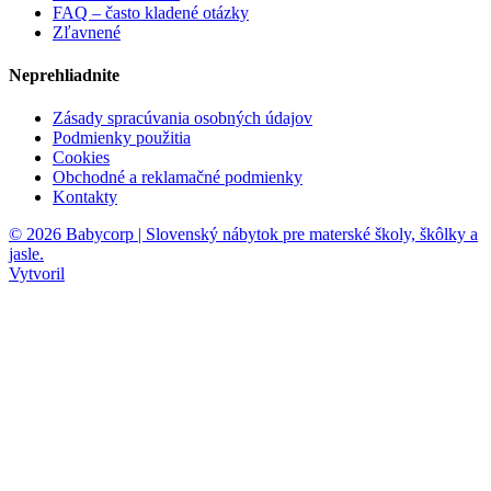
FAQ – často kladené otázky
Zľavnené
Neprehliadnite
Zásady spracúvania osobných údajov
Podmienky použitia
Cookies
Obchodné a reklamačné podmienky
Kontakty
© 2026 Babycorp | Slovenský nábytok pre materské školy, škôlky a
jasle.
Vytvoril