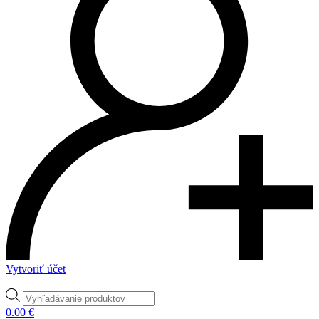
Vytvoriť účet
Products
search
0.00
€