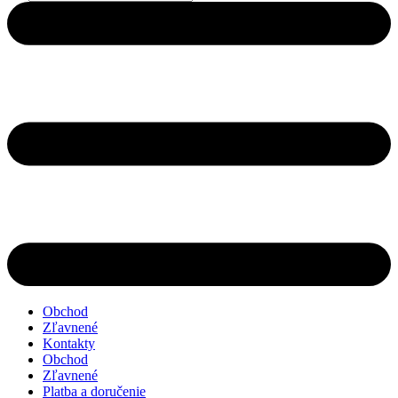
search
Obchod
Zľavnené
Kontakty
Obchod
Zľavnené
Platba a doručenie