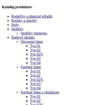
Katalóg produktov
Postieľky a klasické ležadlá
Perinky a plachty
Stoly
Stoličky
Stoličky Spinergo
Šatňové skrinky
Otvorené šatne
Typ 01
Typ 02
Typ 02V
Typ 03
Typ 04
Farebné šatne
Typ 01
Typ 02
Typ 02V
Typ 03
Typ 04
Farebné šatne s obrázkom
Typ 01
Typ 02
Typ 02V