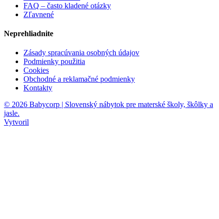
FAQ – často kladené otázky
Zľavnené
Neprehliadnite
Zásady spracúvania osobných údajov
Podmienky použitia
Cookies
Obchodné a reklamačné podmienky
Kontakty
© 2026 Babycorp | Slovenský nábytok pre materské školy, škôlky a
jasle.
Vytvoril