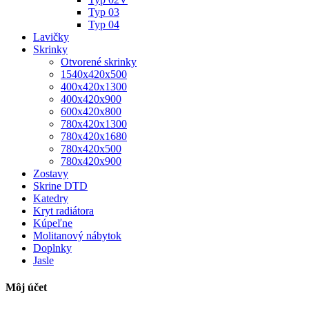
Typ 03
Typ 04
Lavičky
Skrinky
Otvorené skrinky
1540x420x500
400x420x1300
400x420x900
600x420x800
780x420x1300
780x420x1680
780x420x500
780x420x900
Zostavy
Skrine DTD
Katedry
Kryt radiátora
Kúpeľne
Molitanový nábytok
Doplnky
Jasle
Môj účet