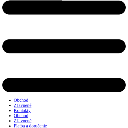
search
Obchod
Zľavnené
Kontakty
Obchod
Zľavnené
Platba a doručenie