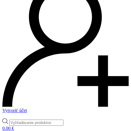
Vytvoriť účet
Products
search
0.00
€