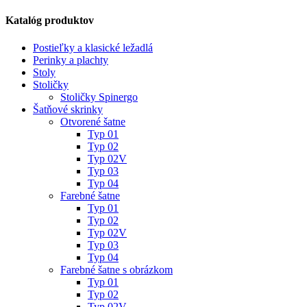
Katalóg produktov
Postieľky a klasické ležadlá
Perinky a plachty
Stoly
Stoličky
Stoličky Spinergo
Šatňové skrinky
Otvorené šatne
Typ 01
Typ 02
Typ 02V
Typ 03
Typ 04
Farebné šatne
Typ 01
Typ 02
Typ 02V
Typ 03
Typ 04
Farebné šatne s obrázkom
Typ 01
Typ 02
Typ 02V