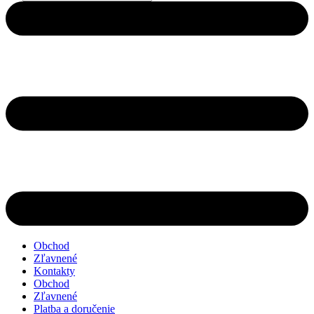
search
Obchod
Zľavnené
Kontakty
Obchod
Zľavnené
Platba a doručenie