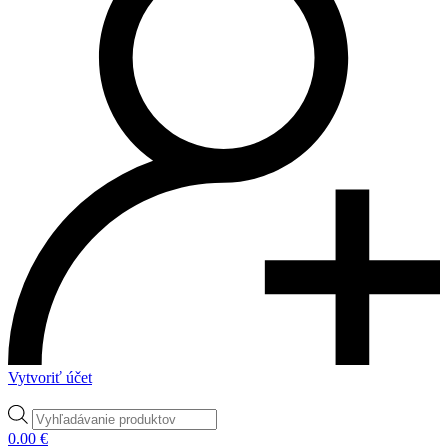
Vytvoriť účet
Products
search
0.00
€