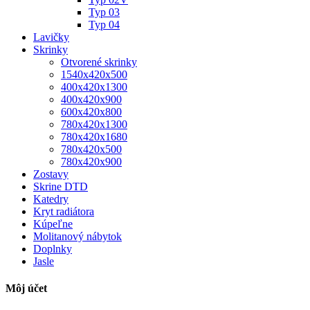
Typ 03
Typ 04
Lavičky
Skrinky
Otvorené skrinky
1540x420x500
400x420x1300
400x420x900
600x420x800
780x420x1300
780x420x1680
780x420x500
780x420x900
Zostavy
Skrine DTD
Katedry
Kryt radiátora
Kúpeľne
Molitanový nábytok
Doplnky
Jasle
Môj účet