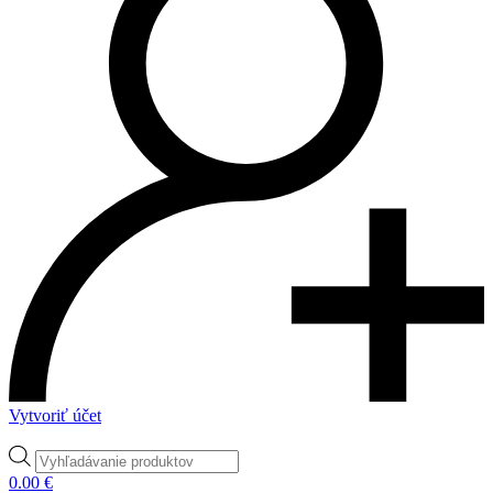
Vytvoriť účet
Products
search
0.00
€