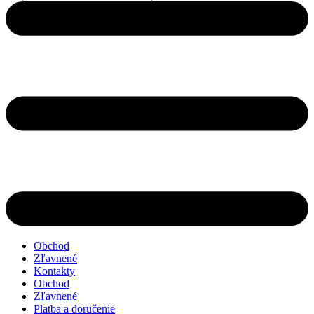
search
Obchod
Zľavnené
Kontakty
Obchod
Zľavnené
Platba a doručenie