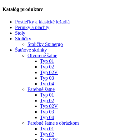
Katalóg produktov
Postieľky a klasické ležadlá
Perinky a plachty
Stoly
Stoličky
Stoličky Spinergo
Šatňové skrinky
Otvorené šatne
Typ 01
Typ 02
Typ 02V
Typ 03
Typ 04
Farebné šatne
Typ 01
Typ 02
Typ 02V
Typ 03
Typ 04
Farebné šatne s obrázkom
Typ 01
Typ 02
Typ 02V