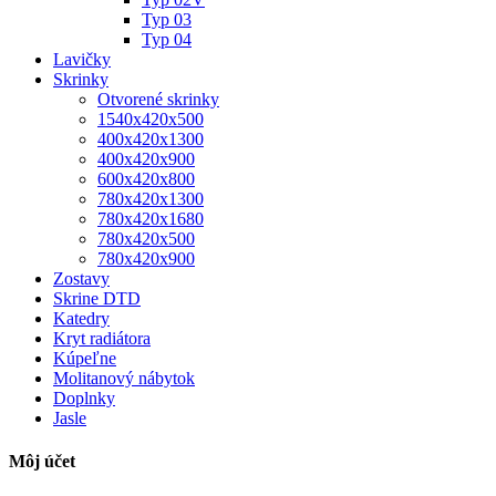
Typ 03
Typ 04
Lavičky
Skrinky
Otvorené skrinky
1540x420x500
400x420x1300
400x420x900
600x420x800
780x420x1300
780x420x1680
780x420x500
780x420x900
Zostavy
Skrine DTD
Katedry
Kryt radiátora
Kúpeľne
Molitanový nábytok
Doplnky
Jasle
Môj účet