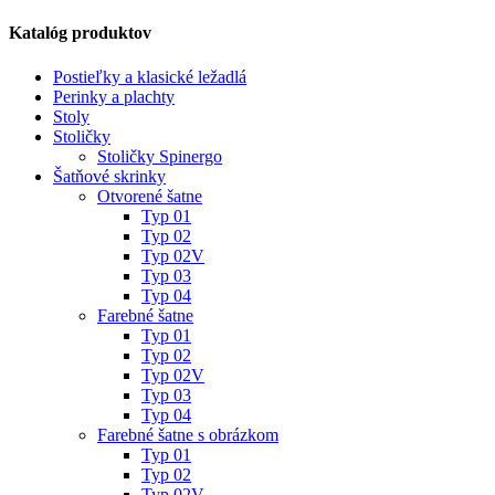
Katalóg produktov
Postieľky a klasické ležadlá
Perinky a plachty
Stoly
Stoličky
Stoličky Spinergo
Šatňové skrinky
Otvorené šatne
Typ 01
Typ 02
Typ 02V
Typ 03
Typ 04
Farebné šatne
Typ 01
Typ 02
Typ 02V
Typ 03
Typ 04
Farebné šatne s obrázkom
Typ 01
Typ 02
Typ 02V