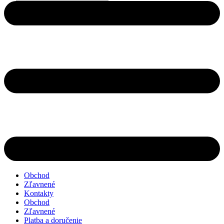
search
Obchod
Zľavnené
Kontakty
Obchod
Zľavnené
Platba a doručenie