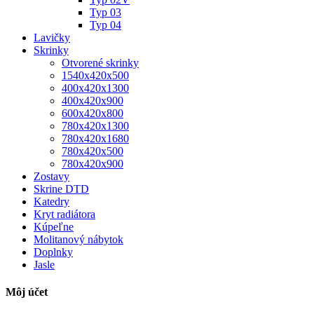
Typ 03
Typ 04
Lavičky
Skrinky
Otvorené skrinky
1540x420x500
400x420x1300
400x420x900
600x420x800
780x420x1300
780x420x1680
780x420x500
780x420x900
Zostavy
Skrine DTD
Katedry
Kryt radiátora
Kúpeľne
Molitanový nábytok
Doplnky
Jasle
Môj účet