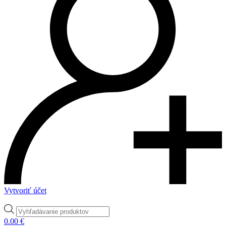
Vytvoriť účet
Products
search
0.00
€