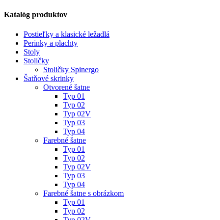
Katalóg produktov
Postieľky a klasické ležadlá
Perinky a plachty
Stoly
Stoličky
Stoličky Spinergo
Šatňové skrinky
Otvorené šatne
Typ 01
Typ 02
Typ 02V
Typ 03
Typ 04
Farebné šatne
Typ 01
Typ 02
Typ 02V
Typ 03
Typ 04
Farebné šatne s obrázkom
Typ 01
Typ 02
Typ 02V