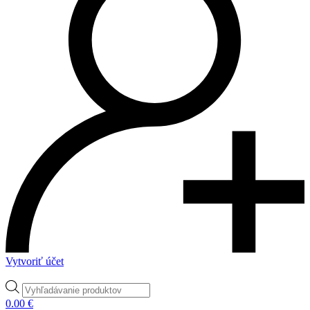
Vytvoriť účet
Products
search
0.00
€