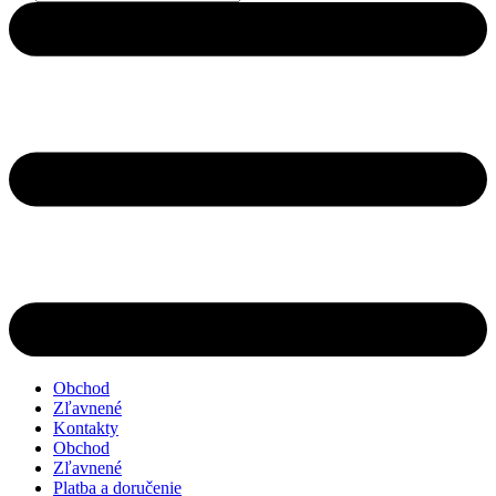
search
Obchod
Zľavnené
Kontakty
Obchod
Zľavnené
Platba a doručenie