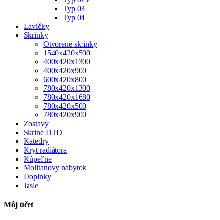
Typ 03
Typ 04
Lavičky
Skrinky
Otvorené skrinky
1540x420x500
400x420x1300
400x420x900
600x420x800
780x420x1300
780x420x1680
780x420x500
780x420x900
Zostavy
Skrine DTD
Katedry
Kryt radiátora
Kúpeľne
Molitanový nábytok
Doplnky
Jasle
Môj účet