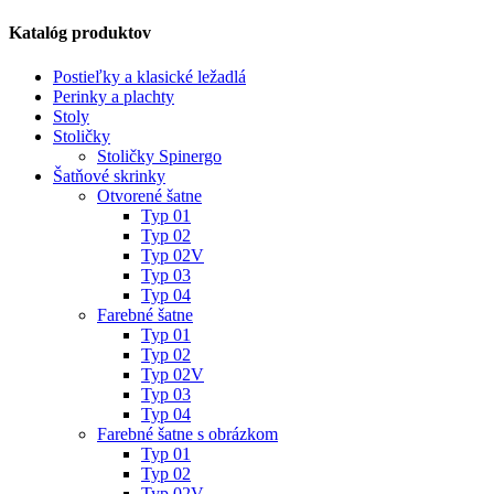
Katalóg produktov
Postieľky a klasické ležadlá
Perinky a plachty
Stoly
Stoličky
Stoličky Spinergo
Šatňové skrinky
Otvorené šatne
Typ 01
Typ 02
Typ 02V
Typ 03
Typ 04
Farebné šatne
Typ 01
Typ 02
Typ 02V
Typ 03
Typ 04
Farebné šatne s obrázkom
Typ 01
Typ 02
Typ 02V