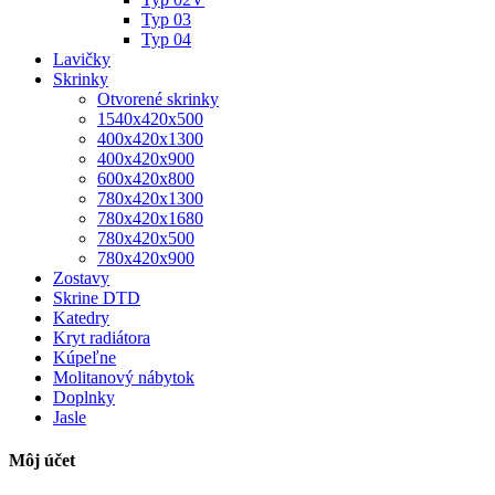
Typ 03
Typ 04
Lavičky
Skrinky
Otvorené skrinky
1540x420x500
400x420x1300
400x420x900
600x420x800
780x420x1300
780x420x1680
780x420x500
780x420x900
Zostavy
Skrine DTD
Katedry
Kryt radiátora
Kúpeľne
Molitanový nábytok
Doplnky
Jasle
Môj účet