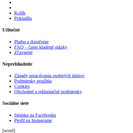
Košík
Pokladňa
Užitočné
Platba a doručenie
FAQ – často kladené otázky
Zľavnené
Neprehliadnite
Zásady spracúvania osobných údajov
Podmienky použitia
Cookies
Obchodné a reklamačné podmienky
Sociálne siete
Stránka na Facebooku
Profil na Instagrame
[woof]