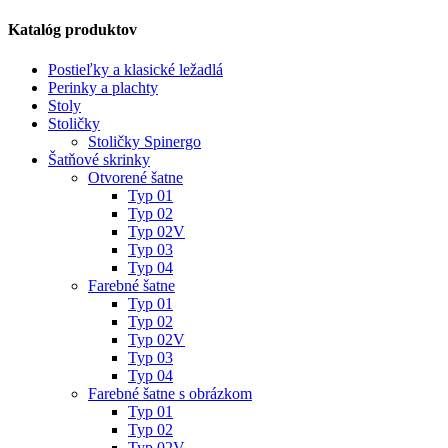
Katalóg produktov
Postieľky a klasické ležadlá
Perinky a plachty
Stoly
Stoličky
Stoličky Spinergo
Šatňové skrinky
Otvorené šatne
Typ 01
Typ 02
Typ 02V
Typ 03
Typ 04
Farebné šatne
Typ 01
Typ 02
Typ 02V
Typ 03
Typ 04
Farebné šatne s obrázkom
Typ 01
Typ 02
Typ 02V