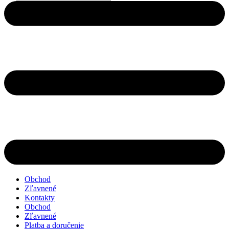
search
Obchod
Zľavnené
Kontakty
Obchod
Zľavnené
Platba a doručenie