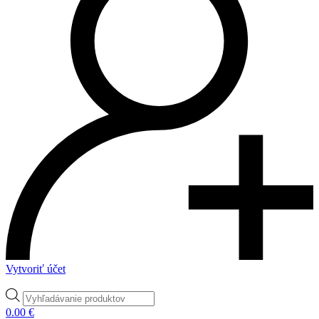
Vytvoriť účet
Products
search
0.00
€