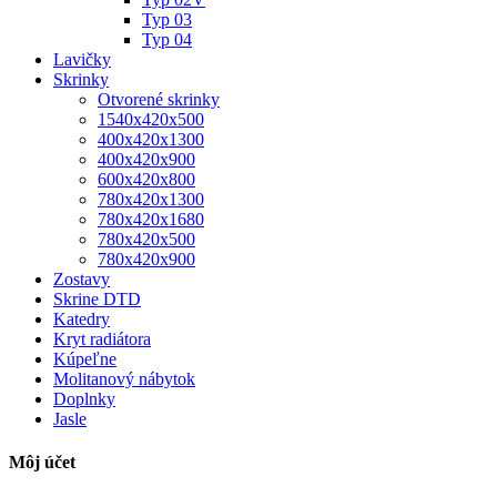
Typ 03
Typ 04
Lavičky
Skrinky
Otvorené skrinky
1540x420x500
400x420x1300
400x420x900
600x420x800
780x420x1300
780x420x1680
780x420x500
780x420x900
Zostavy
Skrine DTD
Katedry
Kryt radiátora
Kúpeľne
Molitanový nábytok
Doplnky
Jasle
Môj účet