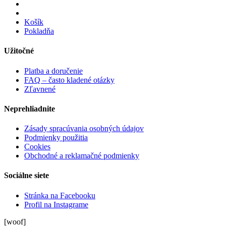
Košík
Pokladňa
Užitočné
Platba a doručenie
FAQ – často kladené otázky
Zľavnené
Neprehliadnite
Zásady spracúvania osobných údajov
Podmienky použitia
Cookies
Obchodné a reklamačné podmienky
Sociálne siete
Stránka na Facebooku
Profil na Instagrame
[woof]