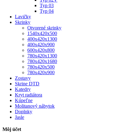
Typ 03
Typ 04
Lavičky
Skrinky
Otvorené skrinky
1540x420x500
400x420x1300
400x420x900
600x420x800
780x420x1300
780x420x1680
780x420x500
780x420x900
Zostavy
Skrine DTD
Katedry
Kryt radiátora
Kúpeľne
Molitanový nábytok
Doplnky
Jasle
Môj účet