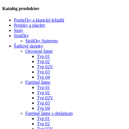
Katalóg produktov
Postieľky a klasické ležadlá
Perinky a plachty
Stoly
Stoličky
Stoličky Spinergo
Šatňové skrinky
Otvorené šatne
Typ 01
Typ 02
Typ 02V
Typ 03
Typ 04
Farebné šatne
Typ 01
Typ 02
Typ 02V
Typ 03
Typ 04
Farebné šatne s obrázkom
Typ 01
Typ 02
Typ 02V