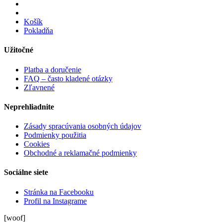
Košík
Pokladňa
Užitočné
Platba a doručenie
FAQ – často kladené otázky
Zľavnené
Neprehliadnite
Zásady spracúvania osobných údajov
Podmienky použitia
Cookies
Obchodné a reklamačné podmienky
Sociálne siete
Stránka na Facebooku
Profil na Instagrame
[woof]