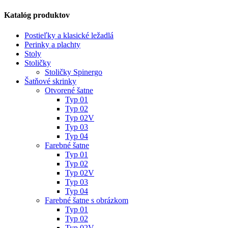
Katalóg produktov
Postieľky a klasické ležadlá
Perinky a plachty
Stoly
Stoličky
Stoličky Spinergo
Šatňové skrinky
Otvorené šatne
Typ 01
Typ 02
Typ 02V
Typ 03
Typ 04
Farebné šatne
Typ 01
Typ 02
Typ 02V
Typ 03
Typ 04
Farebné šatne s obrázkom
Typ 01
Typ 02
Typ 02V