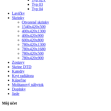
Typ 03
Typ 04
Lavičky
Skrinky
Otvorené skrinky
1540x420x500
400x420x1300
400x420x900
600x420x800
780x420x1300
780x420x1680
780x420x500
780x420x900
Zostavy
Skrine DTD
Katedry
Kryt radiátora
Kúpeľne
Molitanový nábytok
Doplnky
Jasle
Môj účet