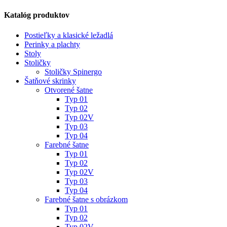
Katalóg produktov
Postieľky a klasické ležadlá
Perinky a plachty
Stoly
Stoličky
Stoličky Spinergo
Šatňové skrinky
Otvorené šatne
Typ 01
Typ 02
Typ 02V
Typ 03
Typ 04
Farebné šatne
Typ 01
Typ 02
Typ 02V
Typ 03
Typ 04
Farebné šatne s obrázkom
Typ 01
Typ 02
Typ 02V