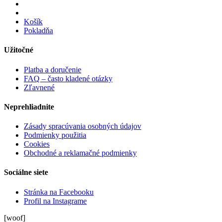
Košík
Pokladňa
Užitočné
Platba a doručenie
FAQ – často kladené otázky
Zľavnené
Neprehliadnite
Zásady spracúvania osobných údajov
Podmienky použitia
Cookies
Obchodné a reklamačné podmienky
Sociálne siete
Stránka na Facebooku
Profil na Instagrame
[woof]