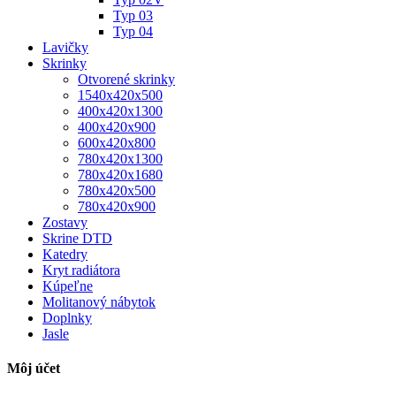
Typ 03
Typ 04
Lavičky
Skrinky
Otvorené skrinky
1540x420x500
400x420x1300
400x420x900
600x420x800
780x420x1300
780x420x1680
780x420x500
780x420x900
Zostavy
Skrine DTD
Katedry
Kryt radiátora
Kúpeľne
Molitanový nábytok
Doplnky
Jasle
Môj účet