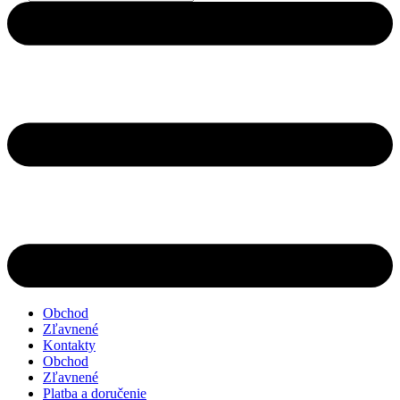
search
Obchod
Zľavnené
Kontakty
Obchod
Zľavnené
Platba a doručenie