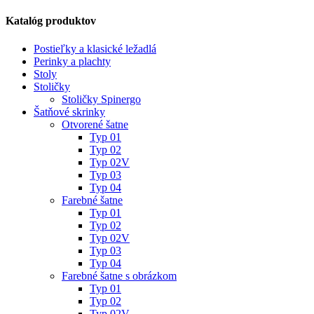
Katalóg produktov
Postieľky a klasické ležadlá
Perinky a plachty
Stoly
Stoličky
Stoličky Spinergo
Šatňové skrinky
Otvorené šatne
Typ 01
Typ 02
Typ 02V
Typ 03
Typ 04
Farebné šatne
Typ 01
Typ 02
Typ 02V
Typ 03
Typ 04
Farebné šatne s obrázkom
Typ 01
Typ 02
Typ 02V