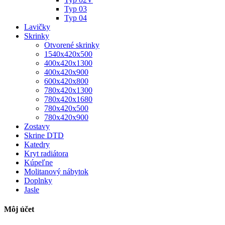
Typ 03
Typ 04
Lavičky
Skrinky
Otvorené skrinky
1540x420x500
400x420x1300
400x420x900
600x420x800
780x420x1300
780x420x1680
780x420x500
780x420x900
Zostavy
Skrine DTD
Katedry
Kryt radiátora
Kúpeľne
Molitanový nábytok
Doplnky
Jasle
Môj účet