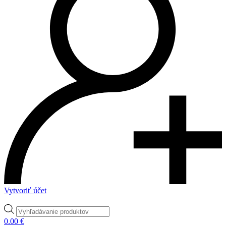
Vytvoriť účet
Products
search
0.00
€