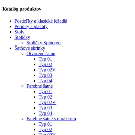
Katalóg produktov
Postieľky a klasické ležadlá
Perinky a plachty
Stoly
Stoličky
Stoličky Spinergo
Šatňové skrinky
Otvorené šatne
Typ 01
Typ 02
Typ 02V
Typ 03
Typ 04
Farebné šatne
Typ 01
Typ 02
Typ 02V
Typ 03
Typ 04
Farebné šatne s obrázkom
Typ 01
Typ 02
Typ 02V