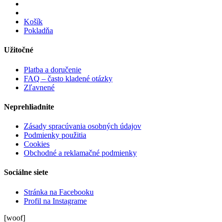
Košík
Pokladňa
Užitočné
Platba a doručenie
FAQ – často kladené otázky
Zľavnené
Neprehliadnite
Zásady spracúvania osobných údajov
Podmienky použitia
Cookies
Obchodné a reklamačné podmienky
Sociálne siete
Stránka na Facebooku
Profil na Instagrame
[woof]