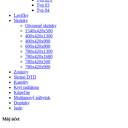
Typ 03
Typ 04
Lavičky
Skrinky
Otvorené skrinky
1540x420x500
400x420x1300
400x420x900
600x420x800
780x420x1300
780x420x1680
780x420x500
780x420x900
Zostavy
Skrine DTD
Katedry
Kryt radiátora
Kúpeľne
Molitanový nábytok
Doplnky
Jasle
Môj účet