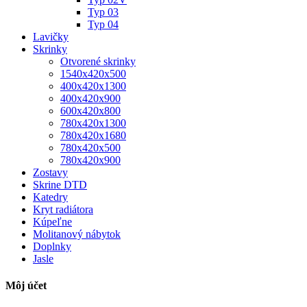
Typ 03
Typ 04
Lavičky
Skrinky
Otvorené skrinky
1540x420x500
400x420x1300
400x420x900
600x420x800
780x420x1300
780x420x1680
780x420x500
780x420x900
Zostavy
Skrine DTD
Katedry
Kryt radiátora
Kúpeľne
Molitanový nábytok
Doplnky
Jasle
Môj účet