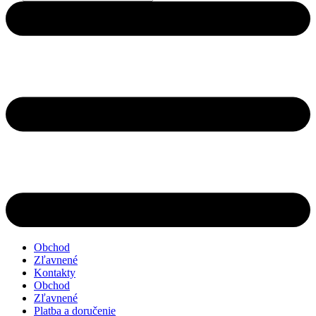
search
Obchod
Zľavnené
Kontakty
Obchod
Zľavnené
Platba a doručenie