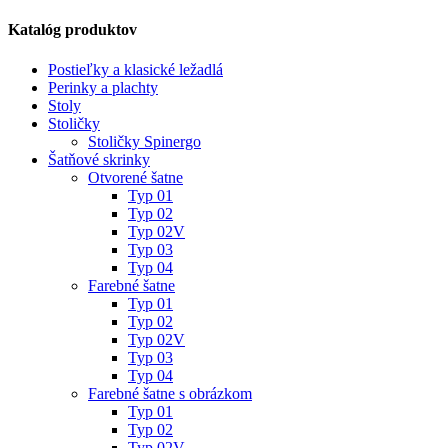
Katalóg produktov
Postieľky a klasické ležadlá
Perinky a plachty
Stoly
Stoličky
Stoličky Spinergo
Šatňové skrinky
Otvorené šatne
Typ 01
Typ 02
Typ 02V
Typ 03
Typ 04
Farebné šatne
Typ 01
Typ 02
Typ 02V
Typ 03
Typ 04
Farebné šatne s obrázkom
Typ 01
Typ 02
Typ 02V