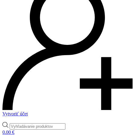
Vytvoriť účet
Products
search
0.00
€