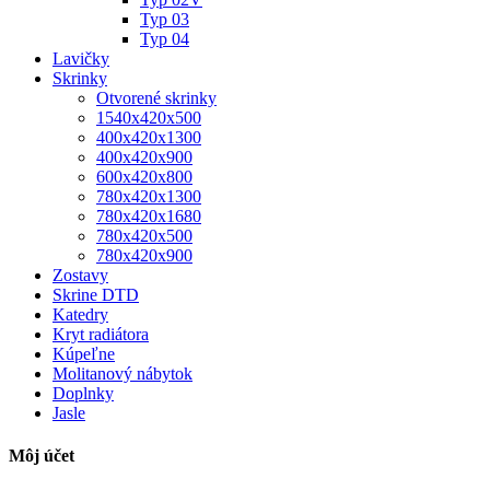
Typ 03
Typ 04
Lavičky
Skrinky
Otvorené skrinky
1540x420x500
400x420x1300
400x420x900
600x420x800
780x420x1300
780x420x1680
780x420x500
780x420x900
Zostavy
Skrine DTD
Katedry
Kryt radiátora
Kúpeľne
Molitanový nábytok
Doplnky
Jasle
Môj účet