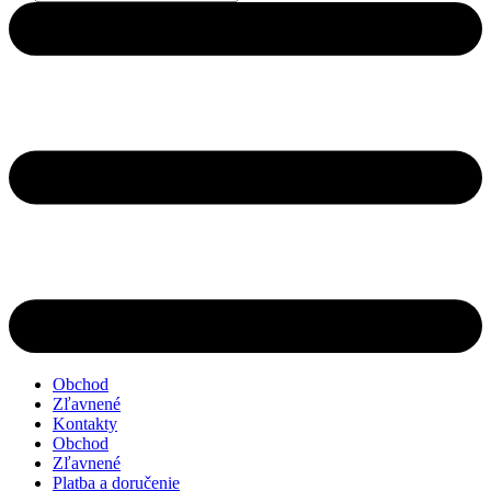
search
Obchod
Zľavnené
Kontakty
Obchod
Zľavnené
Platba a doručenie