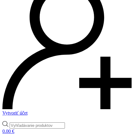
Vytvoriť účet
Products
search
0.00
€