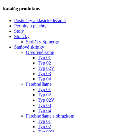
Katalóg produktov
Postieľky a klasické ležadlá
Perinky a plachty
Stoly
Stoličky
Stoličky Spinergo
Šatňové skrinky
Otvorené šatne
Typ 01
Typ 02
Typ 02V
Typ 03
Typ 04
Farebné šatne
Typ 01
Typ 02
Typ 02V
Typ 03
Typ 04
Farebné šatne s obrázkom
Typ 01
Typ 02
Typ 02V