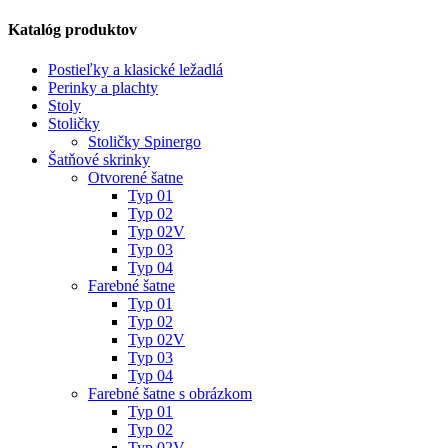
Katalóg produktov
Postieľky a klasické ležadlá
Perinky a plachty
Stoly
Stoličky
Stoličky Spinergo
Šatňové skrinky
Otvorené šatne
Typ 01
Typ 02
Typ 02V
Typ 03
Typ 04
Farebné šatne
Typ 01
Typ 02
Typ 02V
Typ 03
Typ 04
Farebné šatne s obrázkom
Typ 01
Typ 02
Typ 02V