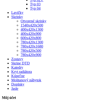
Typ 03
Typ 04
Lavičky
Skrinky
Otvorené skrinky
1540x420x500
400x420x1300
400x420x900
600x420x800
780x420x1300
780x420x1680
780x420x500
780x420x900
Zostavy
Skrine DTD
Katedry
Kryt radiátora
Kúpeľne
Molitanový nábytok
Doplnky
Jasle
Môj účet