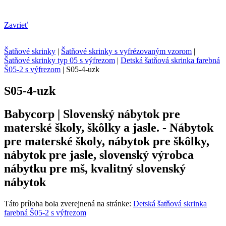
Zavrieť
Šatňové skrinky
|
Šatňové skrinky s vyfrézovaným vzorom
|
Šatňové skrinky typ 05 s výfrezom
|
Detská šatňová skrinka farebná
Š05-2 s výfrezom
|
S05-4-uzk
S05-4-uzk
Babycorp | Slovenský nábytok pre
materské školy, škôlky a jasle. - Nábytok
pre materské školy, nábytok pre škôlky,
nábytok pre jasle, slovenský výrobca
nábytku pre mš, kvalitný slovenský
nábytok
Táto príloha bola zverejnená na stránke:
Detská šatňová skrinka
farebná Š05-2 s výfrezom