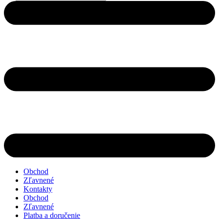
search
Obchod
Zľavnené
Kontakty
Obchod
Zľavnené
Platba a doručenie