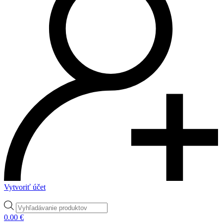
Vytvoriť účet
Products
search
0.00
€