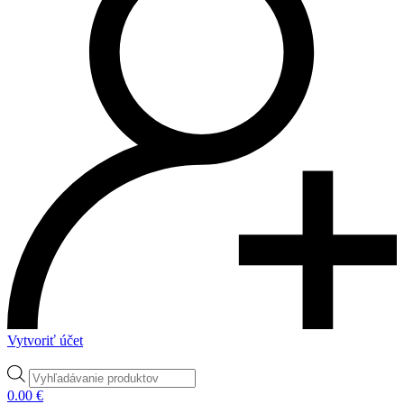
Vytvoriť účet
Products
search
0.00
€