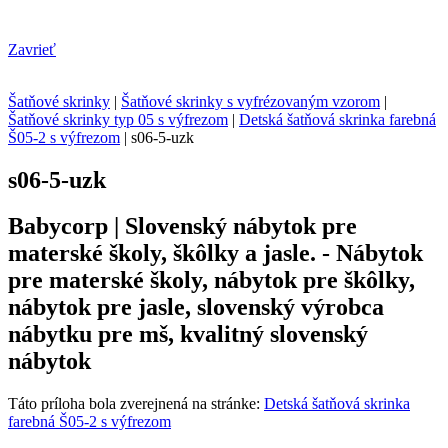
Zavrieť
Šatňové skrinky
|
Šatňové skrinky s vyfrézovaným vzorom
|
Šatňové skrinky typ 05 s výfrezom
|
Detská šatňová skrinka farebná
Š05-2 s výfrezom
|
s06-5-uzk
s06-5-uzk
Babycorp | Slovenský nábytok pre
materské školy, škôlky a jasle. - Nábytok
pre materské školy, nábytok pre škôlky,
nábytok pre jasle, slovenský výrobca
nábytku pre mš, kvalitný slovenský
nábytok
Táto príloha bola zverejnená na stránke:
Detská šatňová skrinka
farebná Š05-2 s výfrezom