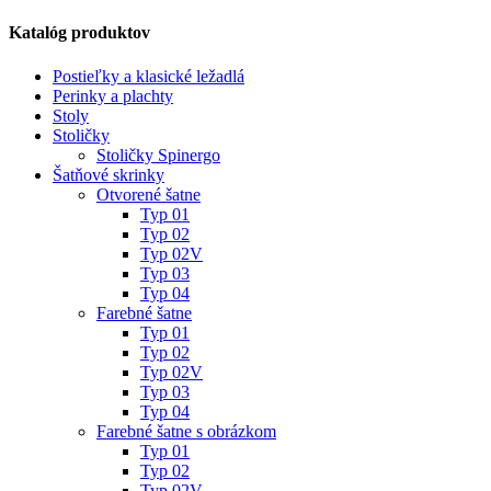
Katalóg produktov
Postieľky a klasické ležadlá
Perinky a plachty
Stoly
Stoličky
Stoličky Spinergo
Šatňové skrinky
Otvorené šatne
Typ 01
Typ 02
Typ 02V
Typ 03
Typ 04
Farebné šatne
Typ 01
Typ 02
Typ 02V
Typ 03
Typ 04
Farebné šatne s obrázkom
Typ 01
Typ 02
Typ 02V