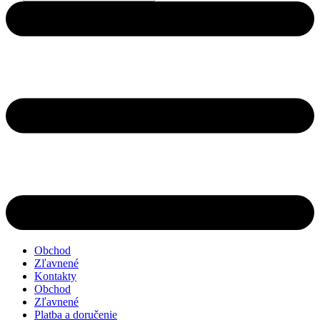
search
Obchod
Zľavnené
Kontakty
Obchod
Zľavnené
Platba a doručenie