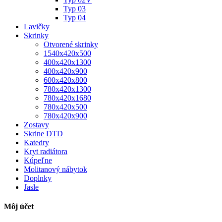
Typ 03
Typ 04
Lavičky
Skrinky
Otvorené skrinky
1540x420x500
400x420x1300
400x420x900
600x420x800
780x420x1300
780x420x1680
780x420x500
780x420x900
Zostavy
Skrine DTD
Katedry
Kryt radiátora
Kúpeľne
Molitanový nábytok
Doplnky
Jasle
Môj účet