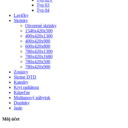
Typ 03
Typ 04
Lavičky
Skrinky
Otvorené skrinky
1540x420x500
400x420x1300
400x420x900
600x420x800
780x420x1300
780x420x1680
780x420x500
780x420x900
Zostavy
Skrine DTD
Katedry
Kryt radiátora
Kúpeľne
Molitanový nábytok
Doplnky
Jasle
Môj účet