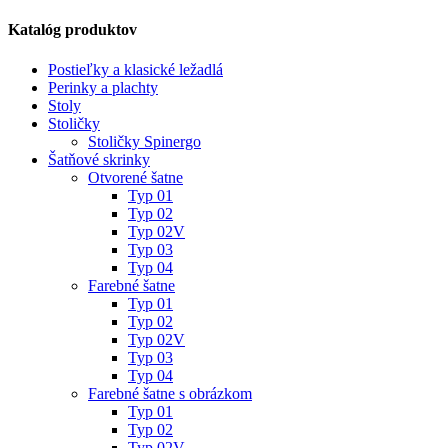
Katalóg produktov
Postieľky a klasické ležadlá
Perinky a plachty
Stoly
Stoličky
Stoličky Spinergo
Šatňové skrinky
Otvorené šatne
Typ 01
Typ 02
Typ 02V
Typ 03
Typ 04
Farebné šatne
Typ 01
Typ 02
Typ 02V
Typ 03
Typ 04
Farebné šatne s obrázkom
Typ 01
Typ 02
Typ 02V