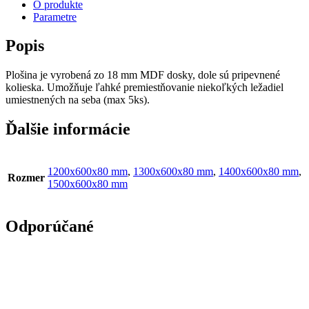
postieľky
O produkte
Parametre
Popis
Plošina je vyrobená zo 18 mm MDF dosky, dole sú pripevnené
kolieska. Umožňuje ľahké premiestňovanie niekoľkých ležadiel
umiestnených na seba (max 5ks).
Ďalšie informácie
1200x600x80 mm
,
1300x600x80 mm
,
1400x600x80 mm
,
Rozmer
1500x600x80 mm
Odporúčané