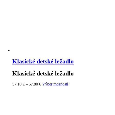
Klasické detské ležadlo
Klasické detské ležadlo
Price
Tento
57.10
€
–
57.80
€
Výber možností
range:
produkt
57.10 €
má
through
viacero
57.80 €
variantov.
Možnosti
si