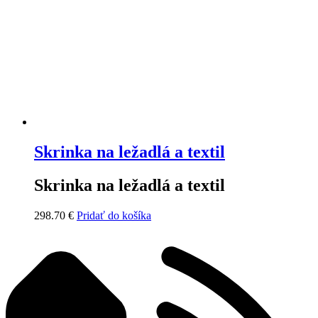
vybrať
na
stránke
produktu.
Skrinka na ležadlá a textil
Skrinka na ležadlá a textil
298.70
€
Pridať do košíka