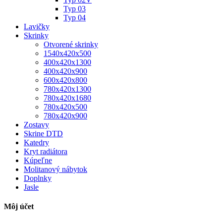
Typ 03
Typ 04
Lavičky
Skrinky
Otvorené skrinky
1540x420x500
400x420x1300
400x420x900
600x420x800
780x420x1300
780x420x1680
780x420x500
780x420x900
Zostavy
Skrine DTD
Katedry
Kryt radiátora
Kúpeľne
Molitanový nábytok
Doplnky
Jasle
Môj účet