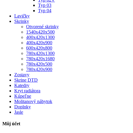
Typ 03
Typ 04
Lavičky
Skrinky
Otvorené skrinky
1540x420x500
400x420x1300
400x420x900
600x420x800
780x420x1300
780x420x1680
780x420x500
780x420x900
Zostavy
Skrine DTD
Katedry
Kryt radiátora
Kúpeľne
Molitanový nábytok
Doplnky
Jasle
Môj účet