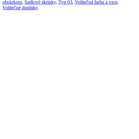
obrázkom
,
Šatňové skrinky
,
Typ 03
,
Voliteľná farba a vzor
,
farebná
Voliteľné doplnky
s
obrázkom
Š03-
3