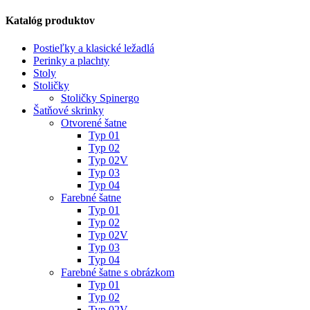
Katalóg produktov
Postieľky a klasické ležadlá
Perinky a plachty
Stoly
Stoličky
Stoličky Spinergo
Šatňové skrinky
Otvorené šatne
Typ 01
Typ 02
Typ 02V
Typ 03
Typ 04
Farebné šatne
Typ 01
Typ 02
Typ 02V
Typ 03
Typ 04
Farebné šatne s obrázkom
Typ 01
Typ 02
Typ 02V