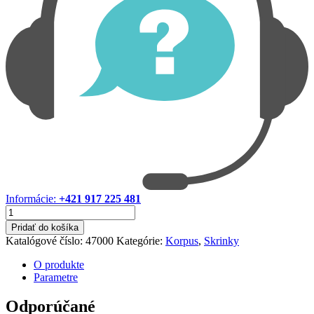
Informácie:
+421 917 225 481
množstvo
Korpus
Pridať do košíka
780x400x900
Katalógové číslo:
47000
Kategórie:
Korpus
,
Skrinky
O produkte
Parametre
Odporúčané