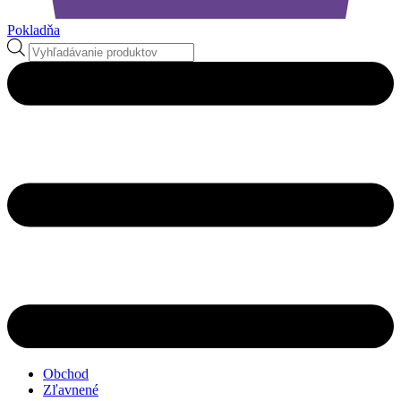
Pokladňa
Products
search
Obchod
Zľavnené