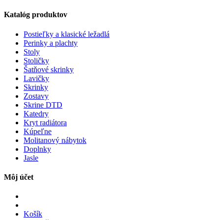
Katalóg produktov
Postieľky a klasické ležadlá
Perinky a plachty
Stoly
Stoličky
Šatňové skrinky
Lavičky
Skrinky
Zostavy
Skrine DTD
Katedry
Kryt radiátora
Kúpeľne
Molitanový nábytok
Doplnky
Jasle
Môj účet
Košík