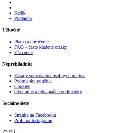
Košík
Pokladňa
Užitočné
Platba a doručenie
FAQ – často kladené otázky
Zľavnené
Neprehliadnite
Zásady spracúvania osobných údajov
Podmienky použitia
Cookies
Obchodné a reklamačné podmienky
Sociálne siete
Stránka na Facebooku
Profil na Instagrame
[woof]