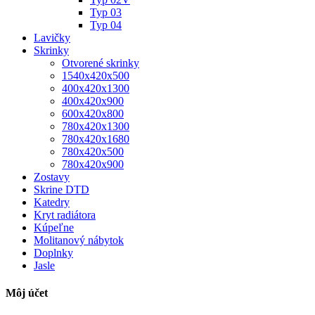
Typ 03
Typ 04
Lavičky
Skrinky
Otvorené skrinky
1540x420x500
400x420x1300
400x420x900
600x420x800
780x420x1300
780x420x1680
780x420x500
780x420x900
Zostavy
Skrine DTD
Katedry
Kryt radiátora
Kúpeľne
Molitanový nábytok
Doplnky
Jasle
Môj účet