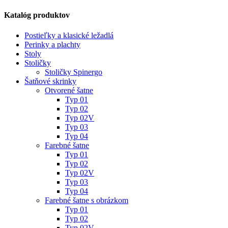
Katalóg produktov
Postieľky a klasické ležadlá
Perinky a plachty
Stoly
Stoličky
Stoličky Spinergo
Šatňové skrinky
Otvorené šatne
Typ 01
Typ 02
Typ 02V
Typ 03
Typ 04
Farebné šatne
Typ 01
Typ 02
Typ 02V
Typ 03
Typ 04
Farebné šatne s obrázkom
Typ 01
Typ 02
Typ 02V