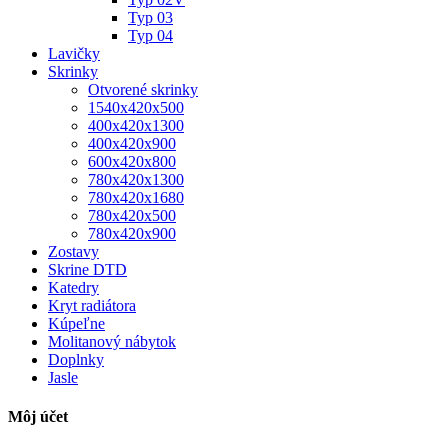
Typ 03
Typ 04
Lavičky
Skrinky
Otvorené skrinky
1540x420x500
400x420x1300
400x420x900
600x420x800
780x420x1300
780x420x1680
780x420x500
780x420x900
Zostavy
Skrine DTD
Katedry
Kryt radiátora
Kúpeľne
Molitanový nábytok
Doplnky
Jasle
Môj účet