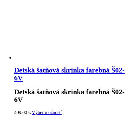
Detská šatňová skrinka farebná Š02-
6V
Detská šatňová skrinka farebná Š02-
6V
Tento
409.00
€
Výber možností
produkt
má
viacero