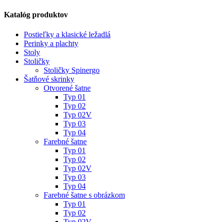
Katalóg produktov
Postieľky a klasické ležadlá
Perinky a plachty
Stoly
Stoličky
Stoličky Spinergo
Šatňové skrinky
Otvorené šatne
Typ 01
Typ 02
Typ 02V
Typ 03
Typ 04
Farebné šatne
Typ 01
Typ 02
Typ 02V
Typ 03
Typ 04
Farebné šatne s obrázkom
Typ 01
Typ 02
Typ 02V