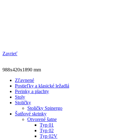
Zavrieť
988x420x1890 mm
Zľavnené
Postieľky a klasické ležadlá
Perinky a plachty
Stoly
Stoličky
Stoličky Spinergo
Šatňové skrinky
Otvorené šatne
Typ 01
Typ 02
Typ 02V