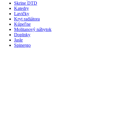
Skrine DTD
Katedry
Lavičky
Kryt radiátora
Kúpeľne
Molitanový nábytok
Doplnky
Jasle
Spinergo