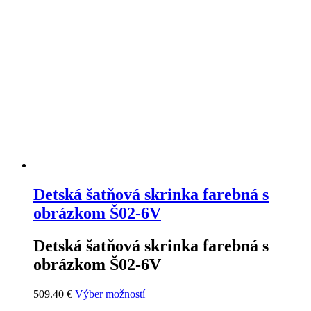
variantov.
Možnosti
si
môžete
vybrať
na
stránke
produktu.
Detská šatňová skrinka farebná s
obrázkom Š02-6V
Detská šatňová skrinka farebná s
obrázkom Š02-6V
Tento
509.40
€
Výber možností
produkt