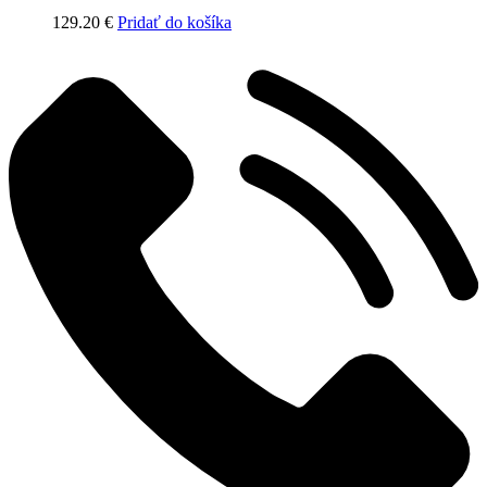
129.20
€
Pridať do košíka