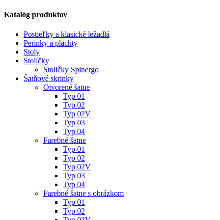
Katalóg produktov
Postieľky a klasické ležadlá
Perinky a plachty
Stoly
Stoličky
Stoličky Spinergo
Šatňové skrinky
Otvorené šatne
Typ 01
Typ 02
Typ 02V
Typ 03
Typ 04
Farebné šatne
Typ 01
Typ 02
Typ 02V
Typ 03
Typ 04
Farebné šatne s obrázkom
Typ 01
Typ 02
Typ 02V