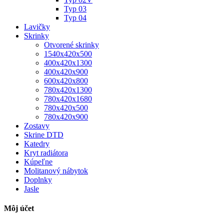
Typ 03
Typ 04
Lavičky
Skrinky
Otvorené skrinky
1540x420x500
400x420x1300
400x420x900
600x420x800
780x420x1300
780x420x1680
780x420x500
780x420x900
Zostavy
Skrine DTD
Katedry
Kryt radiátora
Kúpeľne
Molitanový nábytok
Doplnky
Jasle
Môj účet