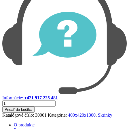
Informácie:
+421 917 225 481
množstvo
Skrinka
Pridať do košíka
400x420x1300
Katalógové číslo:
30001
Kategórie:
400x420x1300
,
Skrinky
O produkte