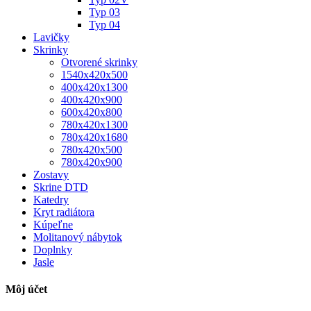
Typ 03
Typ 04
Lavičky
Skrinky
Otvorené skrinky
1540x420x500
400x420x1300
400x420x900
600x420x800
780x420x1300
780x420x1680
780x420x500
780x420x900
Zostavy
Skrine DTD
Katedry
Kryt radiátora
Kúpeľne
Molitanový nábytok
Doplnky
Jasle
Môj účet