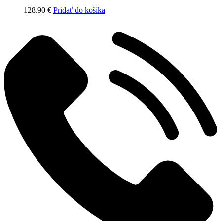
128.90
€
Pridať do košíka