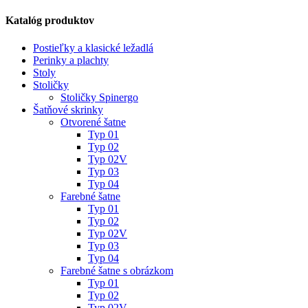
Katalóg produktov
Postieľky a klasické ležadlá
Perinky a plachty
Stoly
Stoličky
Stoličky Spinergo
Šatňové skrinky
Otvorené šatne
Typ 01
Typ 02
Typ 02V
Typ 03
Typ 04
Farebné šatne
Typ 01
Typ 02
Typ 02V
Typ 03
Typ 04
Farebné šatne s obrázkom
Typ 01
Typ 02
Typ 02V