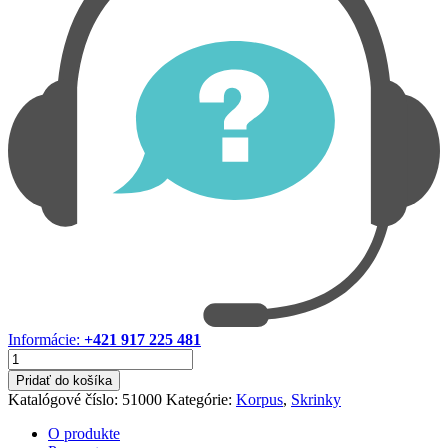
Informácie:
+421 917 225 481
množstvo
Korpus
Pridať do košíka
780x400x1300
Katalógové číslo:
51000
Kategórie:
Korpus
,
Skrinky
O produkte