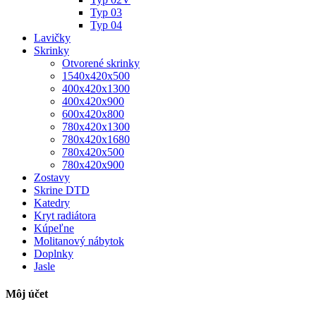
Typ 03
Typ 04
Lavičky
Skrinky
Otvorené skrinky
1540x420x500
400x420x1300
400x420x900
600x420x800
780x420x1300
780x420x1680
780x420x500
780x420x900
Zostavy
Skrine DTD
Katedry
Kryt radiátora
Kúpeľne
Molitanový nábytok
Doplnky
Jasle
Môj účet