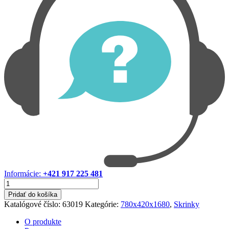
Informácie:
+421 917 225 481
množstvo
Skrinka
Pridať do košíka
780x420x1680
Katalógové číslo:
63019
Kategórie:
780x420x1680
,
Skrinky
O produkte