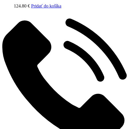
124.80
€
Pridať do košíka