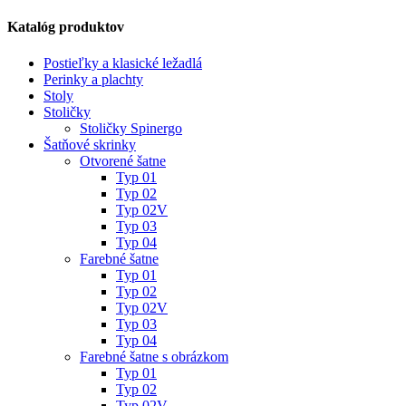
Katalóg produktov
Postieľky a klasické ležadlá
Perinky a plachty
Stoly
Stoličky
Stoličky Spinergo
Šatňové skrinky
Otvorené šatne
Typ 01
Typ 02
Typ 02V
Typ 03
Typ 04
Farebné šatne
Typ 01
Typ 02
Typ 02V
Typ 03
Typ 04
Farebné šatne s obrázkom
Typ 01
Typ 02
Typ 02V