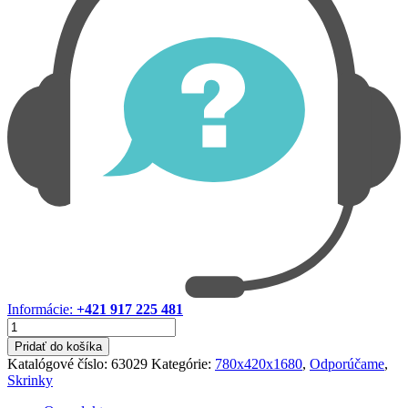
Informácie:
+421 917 225 481
množstvo
Skrinka
Pridať do košíka
780x420x1680
Katalógové číslo:
63029
Kategórie:
780x420x1680
,
Odporúčame
,
Skrinky