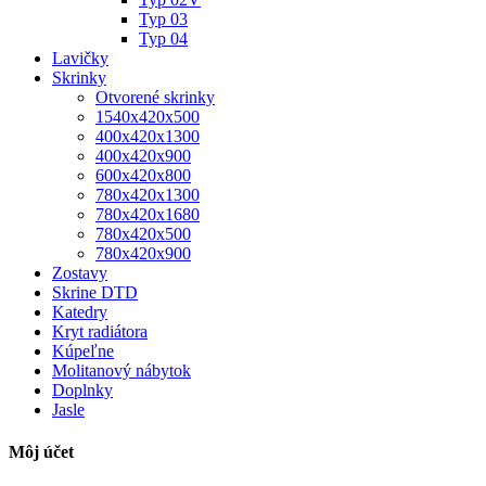
Typ 03
Typ 04
Lavičky
Skrinky
Otvorené skrinky
1540x420x500
400x420x1300
400x420x900
600x420x800
780x420x1300
780x420x1680
780x420x500
780x420x900
Zostavy
Skrine DTD
Katedry
Kryt radiátora
Kúpeľne
Molitanový nábytok
Doplnky
Jasle
Môj účet