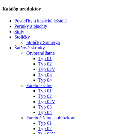
Katalóg produktov
Postieľky a klasické ležadlá
Perinky a plachty
Stoly
Stoličky
Stoličky Spinergo
Šatňové skrinky
Otvorené šatne
Typ 01
Typ 02
Typ 02V
Typ 03
Typ 04
Farebné šatne
Typ 01
Typ 02
Typ 02V
Typ 03
Typ 04
Farebné šatne s obrázkom
Typ 01
Typ 02
Typ 02V