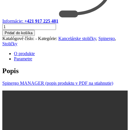
Informácie:
+421 917 225 481
množstvo
Spinergo
Pridať do košíka
MEDICAL
Katalógové číslo:
-
Kategórie:
Kancelárske stoličky
,
Spinergo
,
Stoličky
O produkte
Parametre
Popis
Spinergo MANAGER (popis produktu v PDF na stiahnutie)