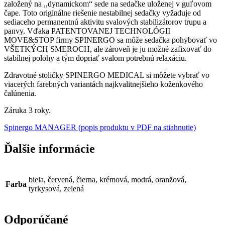
založený na ,,dynamickom“ sede na sedačke uloženej v guľovom
čape. Toto originálne riešenie nestabilnej sedačky vyžaduje od
sediaceho permanentnú aktivitu svalových stabilizátorov trupu a
panvy. Vďaka PATENTOVANEJ TECHNOLÓGII
MOVE&STOP firmy SPINERGO sa môže sedačka pohybovať vo
VŠETKÝCH SMEROCH, ale zároveň je ju možné zafixovať do
stabilnej polohy a tým dopriať svalom potrebnú relaxáciu.
Zdravotné stoličky SPINERGO MEDICAL si môžete vybrať vo
viacerých farebných variantách najkvalitnejšieho koženkového
čalúnenia.
Záruka 3 roky.
Spinergo MANAGER (popis produktu v PDF na stiahnutie)
Ďalšie informácie
biela, červená, čierna, krémová, modrá, oranžová,
Farba
tyrkysová, zelená
Odporúčané