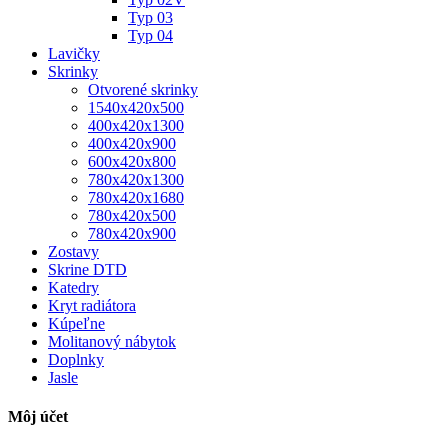
Typ 03
Typ 04
Lavičky
Skrinky
Otvorené skrinky
1540x420x500
400x420x1300
400x420x900
600x420x800
780x420x1300
780x420x1680
780x420x500
780x420x900
Zostavy
Skrine DTD
Katedry
Kryt radiátora
Kúpeľne
Molitanový nábytok
Doplnky
Jasle
Môj účet