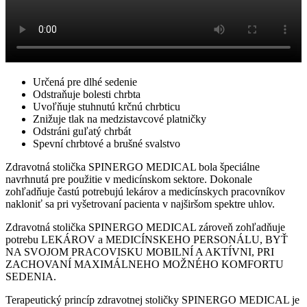
Určená pre dlhé sedenie
Odstraňuje bolesti chrbta
Uvoľňuje stuhnutú krčnú chrbticu
Znižuje tlak na medzistavcové platničky
Odstráni guľatý chrbát
Spevní chrbtové a brušné svalstvo
Zdravotná stolička SPINERGO MEDICAL bola špeciálne
navrhnutá pre použitie v medicínskom sektore. Dokonale
zohľadňuje častú potrebujú lekárov a medicínskych pracovníkov
nakloniť sa pri vyšetrovaní pacienta v najširšom spektre uhlov.
Zdravotná stolička SPINERGO MEDICAL zároveň zohľadňuje
potrebu LEKÁROV a MEDICÍNSKEHO PERSONÁLU, BYŤ
NA SVOJOM PRACOVISKU MOBILNÍ A AKTÍVNI, PRI
ZACHOVANÍ MAXIMÁLNEHO MOŽNÉHO KOMFORTU
SEDENIA.
Terapeutický princíp zdravotnej stoličky SPINERGO MEDICAL je