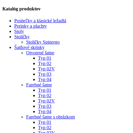
Katalóg produktov
Postieľky a klasické ležadlá
Perinky a plachty
Stoly
Stoličky
Stoličky Spinergo
Šatňové skrinky
Otvorené šatne
Typ 01
Typ 02
Typ 02V
Typ 03
Typ 04
Farebné šatne
Typ 01
Typ 02
Typ 02V
Typ 03
Typ 04
Farebné šatne s obrázkom
Typ 01
Typ 02
Typ 02V