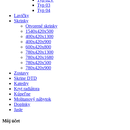
Typ 03
Typ 04
Lavičky
Skrinky
Otvorené skrinky
1540x420x500
400x420x1300
400x420x900
600x420x800
780x420x1300
780x420x1680
780x420x500
780x420x900
Zostavy
Skrine DTD
Katedry
Kryt radiátora
Kúpeľne
Molitanový nábytok
Doplnky
Jasle
Môj účet