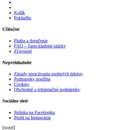
Košík
Pokladňa
Užitočné
Platba a doručenie
FAQ – často kladené otázky
Zľavnené
Neprehliadnite
Zásady spracúvania osobných údajov
Podmienky použitia
Cookies
Obchodné a reklamačné podmienky
Sociálne siete
Stránka na Facebooku
Profil na Instagrame
[woof]