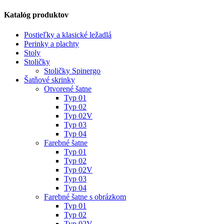
Katalóg produktov
Postieľky a klasické ležadlá
Perinky a plachty
Stoly
Stoličky
Stoličky Spinergo
Šatňové skrinky
Otvorené šatne
Typ 01
Typ 02
Typ 02V
Typ 03
Typ 04
Farebné šatne
Typ 01
Typ 02
Typ 02V
Typ 03
Typ 04
Farebné šatne s obrázkom
Typ 01
Typ 02
Typ 02V