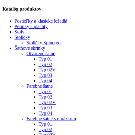
Katalóg produktov
Postieľky a klasické ležadlá
Perinky a plachty
Stoly
Stoličky
Stoličky Spinergo
Šatňové skrinky
Otvorené šatne
Typ 01
Typ 02
Typ 02V
Typ 03
Typ 04
Farebné šatne
Typ 01
Typ 02
Typ 02V
Typ 03
Typ 04
Farebné šatne s obrázkom
Typ 01
Typ 02
Typ 02V