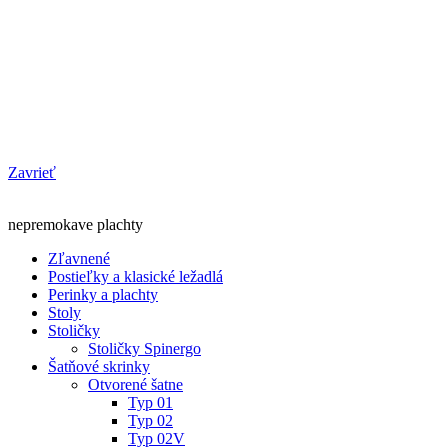
Zavrieť
nepremokave plachty
Zľavnené
Postieľky a klasické ležadlá
Perinky a plachty
Stoly
Stoličky
Stoličky Spinergo
Šatňové skrinky
Otvorené šatne
Typ 01
Typ 02
Typ 02V