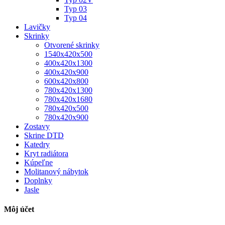
Typ 03
Typ 04
Lavičky
Skrinky
Otvorené skrinky
1540x420x500
400x420x1300
400x420x900
600x420x800
780x420x1300
780x420x1680
780x420x500
780x420x900
Zostavy
Skrine DTD
Katedry
Kryt radiátora
Kúpeľne
Molitanový nábytok
Doplnky
Jasle
Môj účet