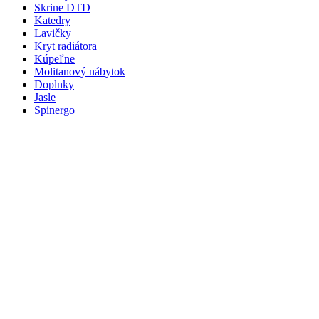
Skrine DTD
Katedry
Lavičky
Kryt radiátora
Kúpeľne
Molitanový nábytok
Doplnky
Jasle
Spinergo