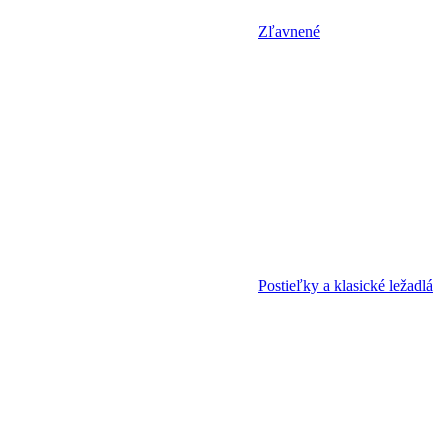
Zľavnené
Postieľky a klasické ležadlá